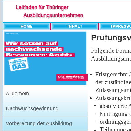
Prüfungsv
Folgende Formal
Ausbildungsunt
Fristgerechte
der zuständig
Zulassungsunt
Allgemein
Zulassungskrit
absolvierte 
Nachwuchsgewinnung
Eintragung d
ordnungsgem
Vorbereitung der Ausbildung
Teilnahme a